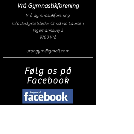
Vrå Gymnastikforening
Vrå gymnastikforening
C/o Bestyrselsleder Christina Laursen
Ingemannsvej 2
9760 Vrå
vraagym@gmail.com
Følg os på
Facebook
© Vrå Gymnastikforening
Trænings sted